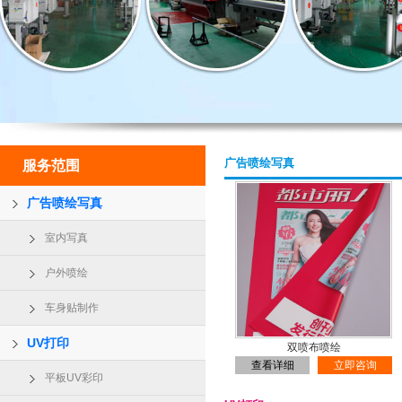
广告喷绘写真
服务范围
广告喷绘写真
室内写真
户外喷绘
车身贴制作
UV打印
双喷布喷绘
查看详细
立即咨询
平板UV彩印