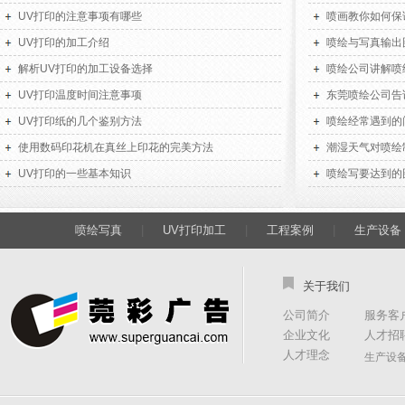
UV打印的注意事项有哪些
喷画教你如何保
UV打印的加工介绍
喷绘与写真输出
解析UV打印的加工设备选择
喷绘公司讲解喷
UV打印温度时间注意事项
东莞喷绘公司告
UV打印纸的几个鉴别方法
喷绘经常遇到的
使用数码印花机在真丝上印花的完美方法
潮湿天气对喷绘
UV打印的一些基本知识
喷绘写要达到的
喷绘写真
|
UV打印加工
|
工程案例
|
生产设备
关于我们
公司简介
服务客
企业文化
人才招
人才理念
生产设