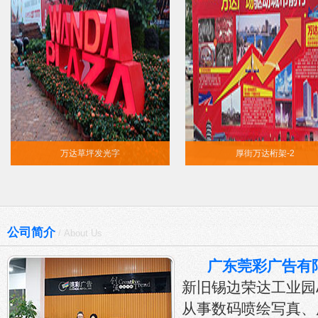
万达草坪发光字
厚街万达桁架-2
公司简介
/ About Us
广东莞彩广告有
新旧锡边荣达工业园A
从事数码喷绘写真、